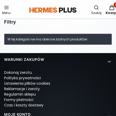
Otwórz wys
Produ
Menu
Szukaj
Koszy
Filtry
Lista produktów
Koniec filtrów
W tej kategorii nie ma obecnie żadnych produktów
Linki w stopce
WARUNKI ZAKUPÓW
Dokonaj zwrotu
Polityka prywatności
Ustawienia plików cookies
Reklamacje i zwroty
Regulamin sklepu
Formy płatności
Czas i koszty dostawy
MOJE KONTO