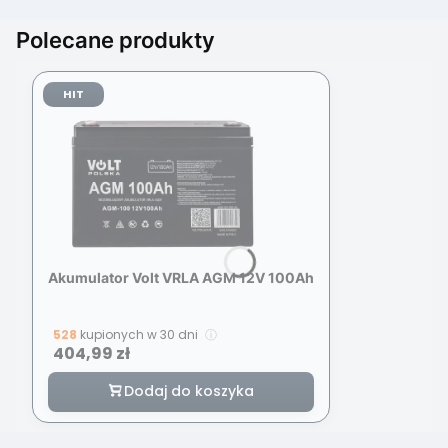
Polecane produkty
HIT
Akumulator Volt VRLA AGM 12V 100Ah
528
kupionych w 30 dni
ⓘ
Cena
404,99 zł
Dodaj do koszyka