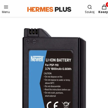
Otwórz wys
Produ
Menu
Szukaj
Koszy