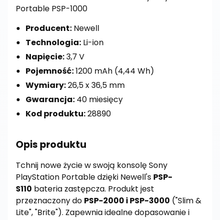
Portable PSP-1000
Producent:
Newell
Technologia:
Li-ion
Napięcie:
3,7 V
Pojemność:
1200 mAh (4,44 Wh)
Wymiary:
26,5 x 36,5 mm
Gwarancja:
40 miesięcy
Kod produktu:
28890
Opis produktu
Tchnij nowe życie w swoją konsolę Sony
PlayStation Portable dzięki Newell's
PSP-
S110
bateria zastępcza. Produkt jest
przeznaczony do
PSP-2000 i PSP-3000
("Slim &
Lite", "Brite"). Zapewnia idealne dopasowanie i