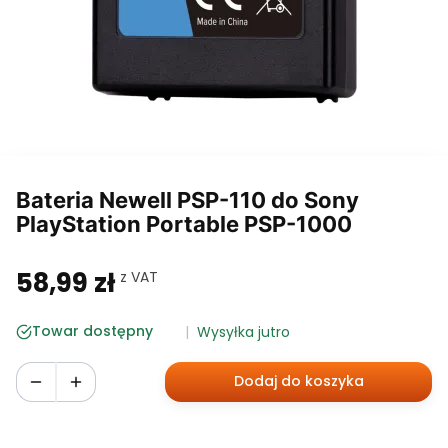
Bateria Newell PSP-110 do Sony
PlayStation Portable PSP-1000
58,99 zł
w tym 23% VAT
z VAT
Cena
Towar dostępny
Wysyłka jutro
Dodaj do koszyka