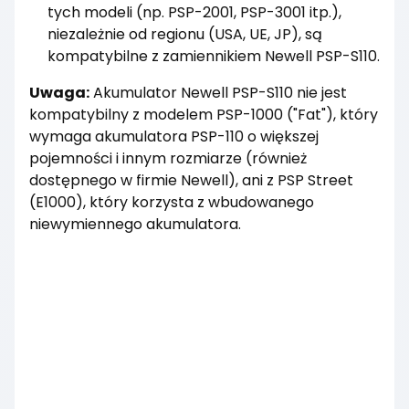
tych modeli (np. PSP-2001, PSP-3001 itp.),
niezależnie od regionu (USA, UE, JP), są
kompatybilne z zamiennikiem Newell PSP-S110.
Uwaga:
Akumulator Newell PSP-S110 nie jest
kompatybilny z modelem PSP-1000 ("Fat"), który
wymaga akumulatora PSP-110 o większej
pojemności i innym rozmiarze (również
dostępnego w firmie Newell), ani z PSP Street
(E1000), który korzysta z wbudowanego
niewymiennego akumulatora.
Dostawa
od 7,50 zł
- Pocztex Automat/Punkt
(Żabka, Lewiatan, sklepy ABC)
Czas dostawy: 1 dzień roboczy
Koszty dostawy wybranego
produktu