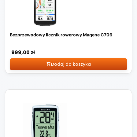
Bezprzewodowy licznik rowerowy Magene C706
Cena
999,00 zł
Dodaj do koszyka