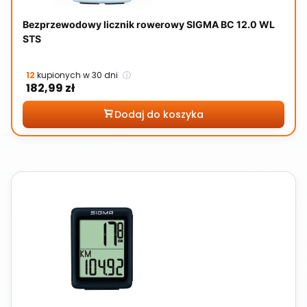
Bezprzewodowy licznik rowerowy SIGMA BC 12.0 WL
STS
12
kupionych w 30 dni
ⓘ
Cena
182,99 zł
Dodaj do koszyka