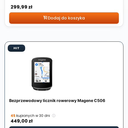
Cena
299,99 zł
Dodaj do koszyka
HIT
Bezprzewodowy licznik rowerowy Magene C506
45
kupionych w 30 dni
ⓘ
Cena
449,00 zł