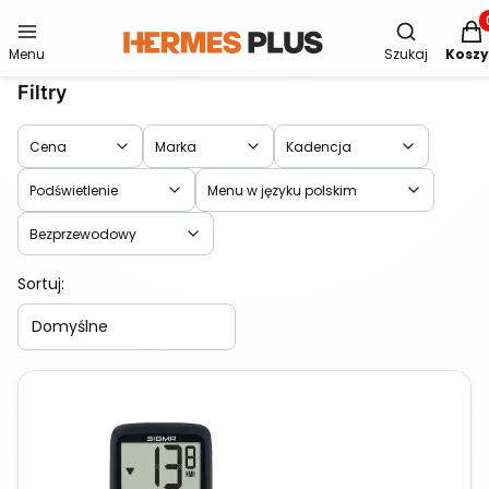
Otwórz wys
Produ
Menu
Szukaj
Koszy
Filtry
Cena
Marka
Kadencja
Podświetlenie
Menu w języku polskim
Bezprzewodowy
Lista produktów
Koniec filtrów
Sortuj:
Domyślne