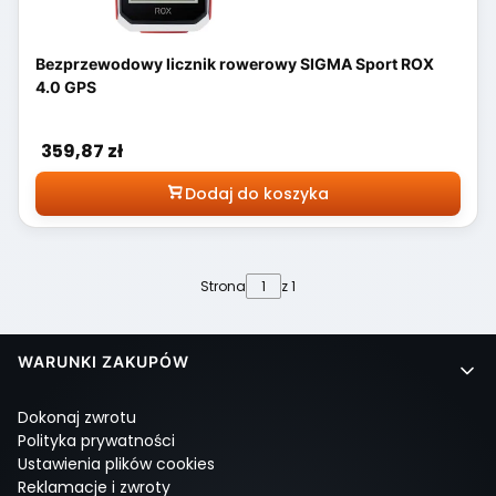
Bezprzewodowy licznik rowerowy SIGMA Sport ROX
4.0 GPS
Cena
359,87 zł
Dodaj do koszyka
Strona
z 1
Linki w stopce
WARUNKI ZAKUPÓW
Dokonaj zwrotu
Polityka prywatności
Ustawienia plików cookies
Reklamacje i zwroty