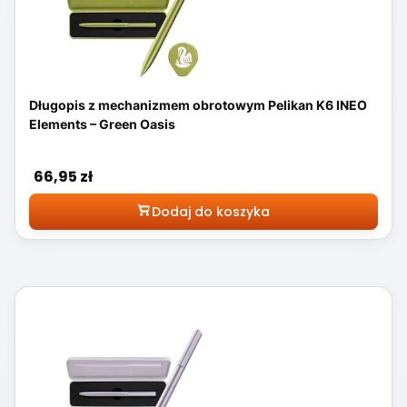
Długopis z mechanizmem obrotowym Pelikan K6 INEO
Elements – Green Oasis
Cena
66,95 zł
Dodaj do koszyka