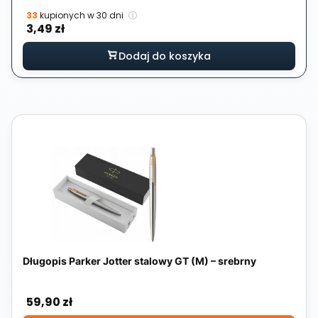
33
kupionych w 30 dni
ⓘ
Cena
3,49 zł
Dodaj do koszyka
Długopis Parker Jotter stalowy GT (M) – srebrny
Cena
59,90 zł