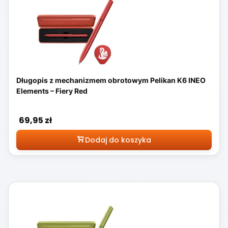
Długopis z mechanizmem obrotowym Pelikan K6 INEO
Elements – Fiery Red
Cena
69,95 zł
Dodaj do koszyka