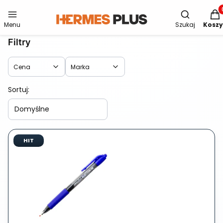
Otwórz wys
Produ
Menu
Szukaj
Koszy
Filtry
Cena
Marka
Lista produktów
Koniec filtrów
Sortuj:
Domyślne
HIT