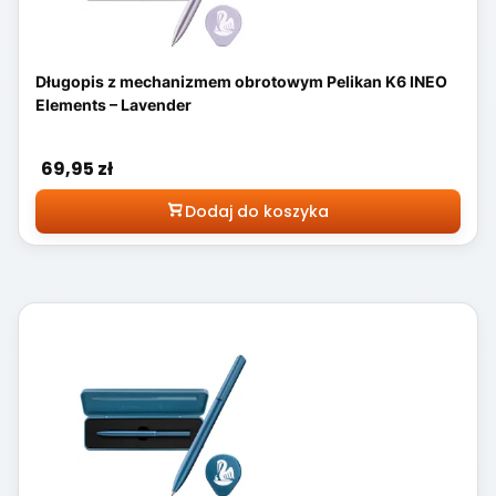
Długopis z mechanizmem obrotowym Pelikan K6 INEO
Elements – Lavender
Cena
69,95 zł
Dodaj do koszyka