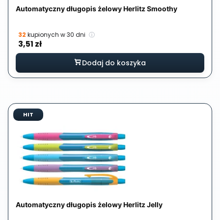
Automatyczny długopis żelowy Herlitz Smoothy
32
kupionych w 30 dni
ⓘ
Cena
3,51 zł
Dodaj do koszyka
HIT
Automatyczny długopis żelowy Herlitz Jelly