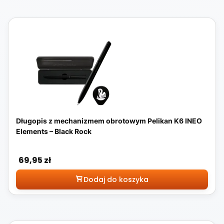
Długopis z mechanizmem obrotowym Pelikan K6 INEO
Elements – Black Rock
Cena
69,95 zł
Dodaj do koszyka