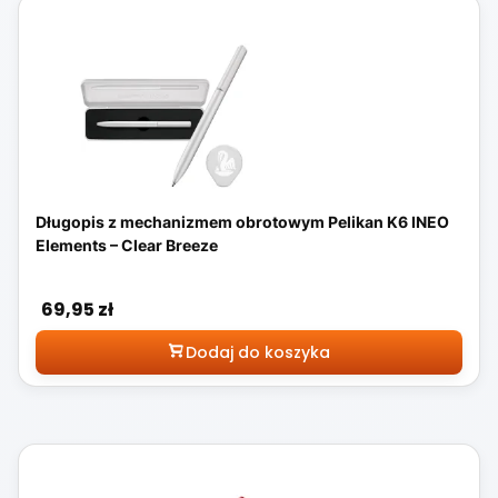
Długopis z mechanizmem obrotowym Pelikan K6 INEO
Elements – Clear Breeze
Cena
69,95 zł
Dodaj do koszyka