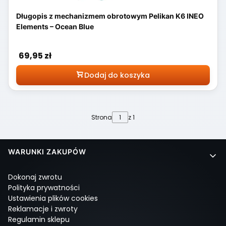
Długopis z mechanizmem obrotowym Pelikan K6 INEO
Elements – Ocean Blue
Cena
69,95 zł
Dodaj do koszyka
Strona
z 1
Linki w stopce
WARUNKI ZAKUPÓW
Dokonaj zwrotu
Polityka prywatności
Ustawienia plików cookies
Reklamacje i zwroty
Regulamin sklepu