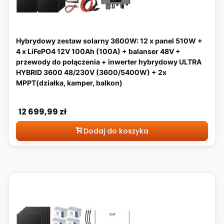
Hybrydowy zestaw solarny 3600W: 12 x panel 510W +
4 x LiFePO4 12V 100Ah (100A) + balanser 48V +
przewody do połączenia + inwerter hybrydowy ULTRA
HYBRID 3600 48/230V (3600/5400W) + 2x
MPPT(działka, kamper, balkon)
Cena
12 699,99 zł
Dodaj do koszyka