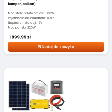
kamper, balkon)
Moc stała przetwornicy: 1000W
Pojemność akumulatora: 110Ah
Napięcie instalacji: 12V
Moc panelu: 220W
Cena
1 899,99 zł
Dodaj do koszyka