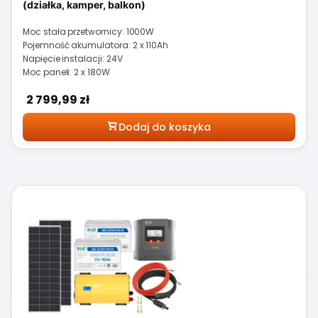
(działka, kamper, balkon)
Moc stała przetwornicy: 1000W
Pojemność akumulatora: 2 x 110Ah
Napięcie instalacji: 24V
Moc paneli: 2 x 180W
Cena
2 799,99 zł
Dodaj do koszyka