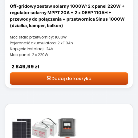
Off-gridowy zestaw solarny 1000W: 2 x panel 220W +
regulator solarny MPPT 20A + 2 x DEEP 110AH +
przewody do połączenia + przetwornica Sinus 1000W
(działka, kamper, balkon)
Moc stała przetwornicy: 1000W
Pojemność akumulatora: 2 x 110Ah
Napięcie instalacji: 24V
Moc paneli: 2 x 220W
Cena
2 849,99 zł
Dodaj do koszyka