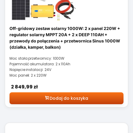
Off-gridowy zestaw solarny 1000W: 2 x panel 220W +
regulator solarny MPPT 20A + 2 x DEEP 110AH +
przewody do połączenia + przetwornica Sinus 1000W
(działka, kamper, balkon)
Moc stała przetwornicy: 1000W
Pojemność akumulatora: 2 x 110Ah
Napięcie instalacji: 24V
Moc paneli: 2 x 220W
Cena
2 849,99 zł
Dodaj do koszyka