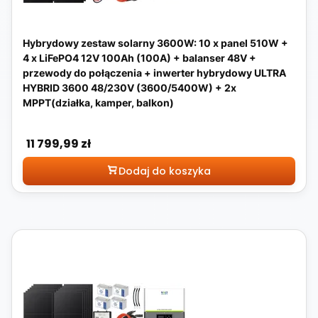
Hybrydowy zestaw solarny 3600W: 10 x panel 510W +
4 x LiFePO4 12V 100Ah (100A) + balanser 48V +
przewody do połączenia + inwerter hybrydowy ULTRA
HYBRID 3600 48/230V (3600/5400W) + 2x
MPPT(działka, kamper, balkon)
Cena
11 799,99 zł
Dodaj do koszyka