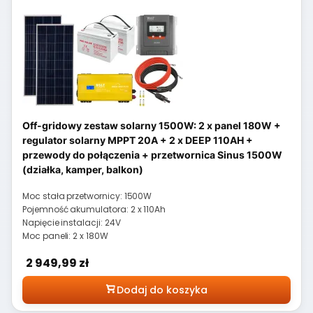
Off-gridowy zestaw solarny 1500W: 2 x panel 180W +
regulator solarny MPPT 20A + 2 x DEEP 110AH +
przewody do połączenia + przetwornica Sinus 1500W
(działka, kamper, balkon)
Moc stała przetwornicy: 1500W
Pojemność akumulatora: 2 x 110Ah
Napięcie instalacji: 24V
Moc paneli: 2 x 180W
Cena
2 949,99 zł
Dodaj do koszyka