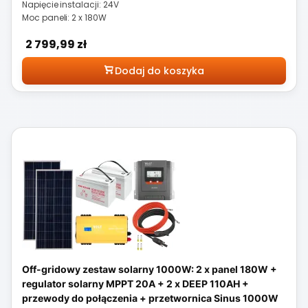
Napięcie instalacji: 24V
Moc paneli: 2 x 180W
Cena
2 799,99 zł
Dodaj do koszyka
Off-gridowy zestaw solarny 1000W: 2 x panel 180W +
regulator solarny MPPT 20A + 2 x DEEP 110AH +
przewody do połączenia + przetwornica Sinus 1000W