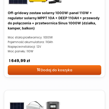
Off-gridowy zestaw solarny 1000W: panel 110W +
regulator solarny MPPT 10A + DEEP 110AH + przewody
do połączenia + przetwornica Sinus 1000W (działka,
kamper, balkon)
Moc stała przetwornicy: 1000W
Pojemność akumulatora: 110Ah
Napięcie instalacji: 12V
Moc panelu: 110W
Cena
1 649,99 zł
Dodaj do koszyka