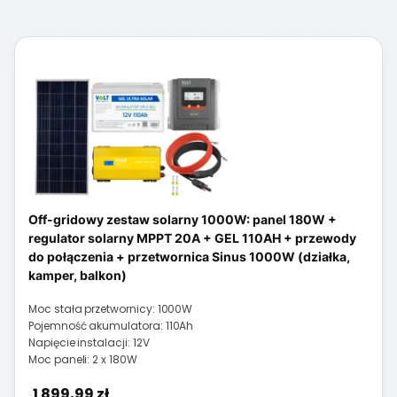
Off-gridowy zestaw solarny 1000W: panel 180W +
regulator solarny MPPT 20A + GEL 110AH + przewody
do połączenia + przetwornica Sinus 1000W (działka,
kamper, balkon)
Moc stała przetwornicy: 1000W
Pojemność akumulatora: 110Ah
Napięcie instalacji: 12V
Moc paneli: 2 x 180W
Cena
1 899,99 zł