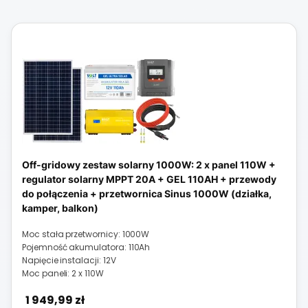
Off-gridowy zestaw solarny 1000W: 2 x panel 110W +
regulator solarny MPPT 20A + GEL 110AH + przewody
do połączenia + przetwornica Sinus 1000W (działka,
kamper, balkon)
Moc stała przetwornicy: 1000W
Pojemność akumulatora: 110Ah
Napięcie instalacji: 12V
Moc paneli: 2 x 110W
Cena
1 949,99 zł