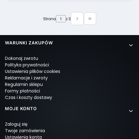
Strona
z 3
Przejdź do ostatniej 
Linki w stopce
WARUNKI ZAKUPÓW
Dokonaj zwrotu
Polityka prywatności
Ustawienia plików cookies
Reklamacje i zwroty
Regulamin sklepu
Formy płatności
Czas i koszty dostawy
MOJE KONTO
Zaloguj się
Twoje zamówienia
Ustawienia konta