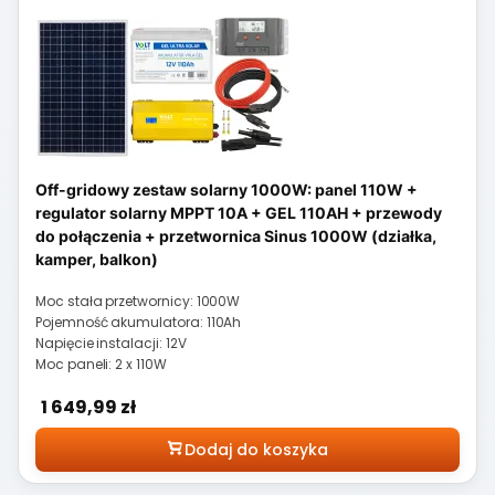
Off-gridowy zestaw solarny 1000W: panel 110W +
regulator solarny MPPT 10A + GEL 110AH + przewody
do połączenia + przetwornica Sinus 1000W (działka,
kamper, balkon)
Moc stała przetwornicy: 1000W
Pojemność akumulatora: 110Ah
Napięcie instalacji: 12V
Moc paneli: 2 x 110W
Cena
1 649,99 zł
Dodaj do koszyka