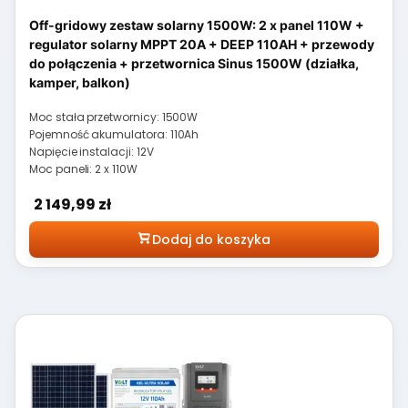
Off-gridowy zestaw solarny 1500W: 2 x panel 110W +
regulator solarny MPPT 20A + DEEP 110AH + przewody
do połączenia + przetwornica Sinus 1500W (działka,
kamper, balkon)
Moc stała przetwornicy: 1500W
Pojemność akumulatora: 110Ah
Napięcie instalacji: 12V
Moc paneli: 2 x 110W
Cena
2 149,99 zł
Dodaj do koszyka