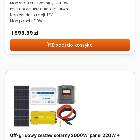
Moc stała przetwornicy: 2000W
Pojemność akumulatora: 110Ah
Napięcie instalacji: 12V
Moc panelu: 110W
Cena
1 999,99 zł
Dodaj do koszyka
Off-gridowy zestaw solarny 2000W: panel 220W +