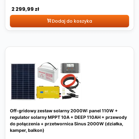
Cena
2 299,99 zł
Dodaj do koszyka
Off-gridowy zestaw solarny 2000W: panel 110W +
regulator solarny MPPT 10A + DEEP 110AH + przewody
do połączenia + przetwornica Sinus 2000W (działka,
kamper, balkon)