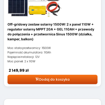
Off-gridowy zestaw solarny 1500W: 2 x panel 110W +
regulator solarny MPPT 20A + GEL 110AH + przewody
do połączenia + przetwornica Sinus 1500W (działka,
kamper, balkon)
Moc stała przetwornicy: 1500W
Pojemność akumulatora: 110Ah
Napięcie instalacji: 12V
Moc paneli: 2 x 110W
Cena
2 149,99 zł
Dodaj do koszyka