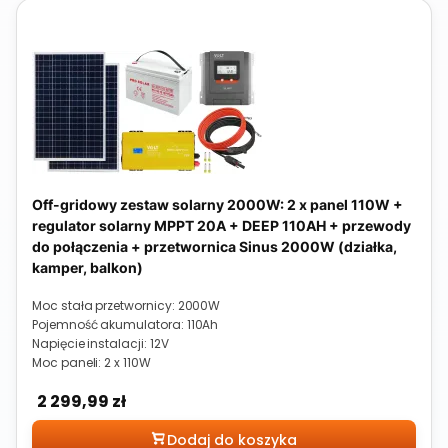
Off-gridowy zestaw solarny 2000W: 2 x panel 110W +
regulator solarny MPPT 20A + DEEP 110AH + przewody
do połączenia + przetwornica Sinus 2000W (działka,
kamper, balkon)
Moc stała przetwornicy: 2000W
Pojemność akumulatora: 110Ah
Napięcie instalacji: 12V
Moc paneli: 2 x 110W
Cena
2 299,99 zł
Dodaj do koszyka