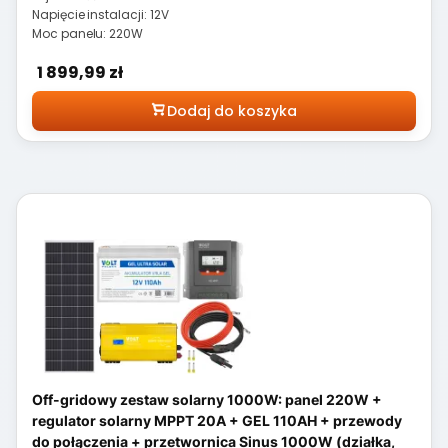
Napięcie instalacji: 12V
Moc panelu: 220W
Cena
1 899,99 zł
Dodaj do koszyka
Off-gridowy zestaw solarny 1000W: panel 220W +
regulator solarny MPPT 20A + GEL 110AH + przewody
do połączenia + przetwornica Sinus 1000W (działka,