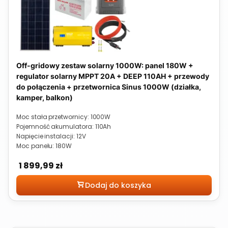
Off-gridowy zestaw solarny 1000W: panel 180W +
regulator solarny MPPT 20A + DEEP 110AH + przewody
do połączenia + przetwornica Sinus 1000W (działka,
kamper, balkon)
Moc stała przetwornicy: 1000W
Pojemność akumulatora: 110Ah
Napięcie instalacji: 12V
Moc panelu: 180W
Cena
1 899,99 zł
Dodaj do koszyka