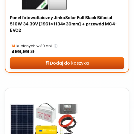
Panel fotowoltaiczny JinkoSolar Full Black Bifacial
510W 34.39V [1961x1134x30mm] + przewód MC4-
EVO2
14
kupionych w 30 dni
ⓘ
Cena
499,99 zł
Dodaj do koszyka