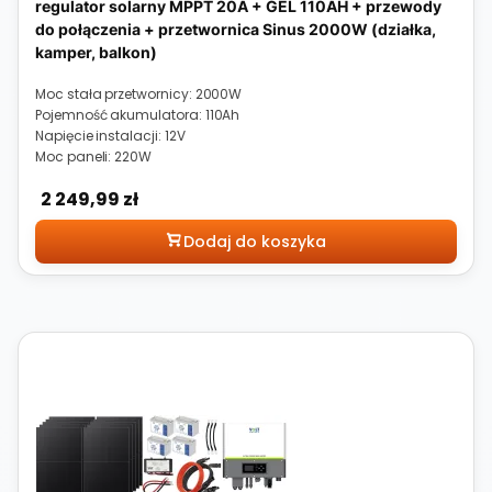
regulator solarny MPPT 20A + GEL 110AH + przewody
do połączenia + przetwornica Sinus 2000W (działka,
kamper, balkon)
Moc stała przetwornicy: 2000W
Pojemność akumulatora: 110Ah
Napięcie instalacji: 12V
Moc paneli: 220W
Cena
2 249,99 zł
Dodaj do koszyka