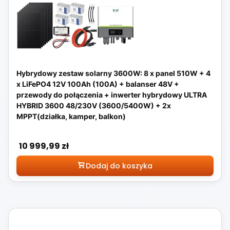
Hybrydowy zestaw solarny 3600W: 8 x panel 510W + 4
x LiFePO4 12V 100Ah (100A) + balanser 48V +
przewody do połączenia + inwerter hybrydowy ULTRA
HYBRID 3600 48/230V (3600/5400W) + 2x
MPPT(działka, kamper, balkon)
Cena
10 999,99 zł
Dodaj do koszyka