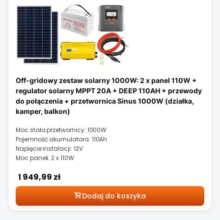
Off-gridowy zestaw solarny 1000W: 2 x panel 110W +
regulator solarny MPPT 20A + DEEP 110AH + przewody
do połączenia + przetwornica Sinus 1000W (działka,
kamper, balkon)
Moc stała przetwornicy: 1000W
Pojemność akumulatora: 110Ah
Napięcie instalacji: 12V
Moc paneli: 2 x 110W
Cena
1 949,99 zł
Dodaj do koszyka