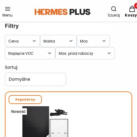
Otwórz wys
Produ
Menu
Szukaj
Koszy
Filtry
Cena
Marka
Moc
Napięcie VOC
Max. prad roboczy
Lista produktów
Koniec filtrów
Sortuj:
Domyślne
Popularny
Nowość