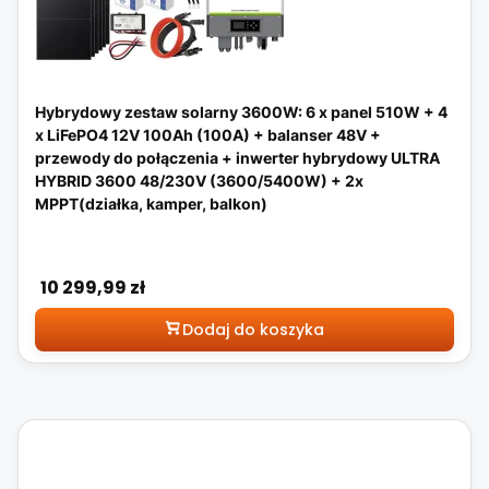
Hybrydowy zestaw solarny 3600W: 6 x panel 510W + 4
x LiFePO4 12V 100Ah (100A) + balanser 48V +
przewody do połączenia + inwerter hybrydowy ULTRA
HYBRID 3600 48/230V (3600/5400W) + 2x
MPPT(działka, kamper, balkon)
Cena
10 299,99 zł
Dodaj do koszyka