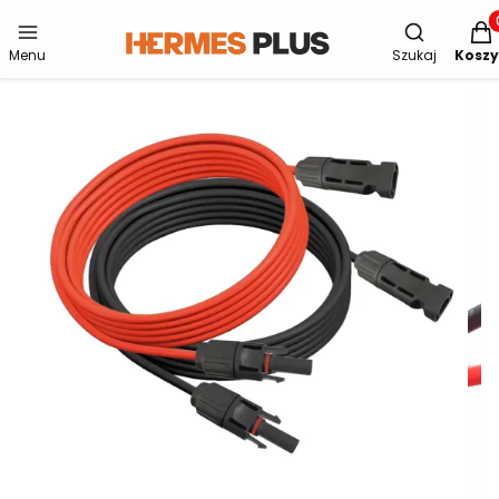
Otwórz wys
Produ
Menu
Szukaj
Koszy