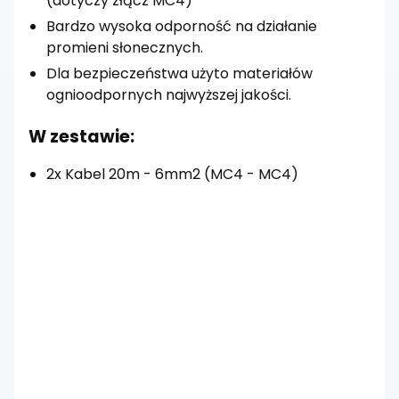
(dotyczy złącz MC4)
Bardzo wysoka odporność na działanie
promieni słonecznych.
Dla bezpieczeństwa użyto materiałów
ognioodpornych najwyższej jakości.
W zestawie:
2x Kabel 20m - 6mm2 (MC4 - MC4)
Dostawa
od 0,00 zł
- Pocztex Automat/Punkt
(Żabka, Lewiatan, sklepy ABC)
Czas dostawy: 1 dzień roboczy
Koszty dostawy wybranego
produktu