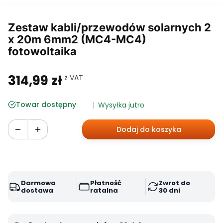
Zestaw kabli/przewodów solarnych 2
x 20m 6mm2 (MC4-MC4)
fotowoltaika
314,99 zł
w tym 23% VAT
z VAT
Cena
Towar dostępny
Wysyłka jutro
Dodaj do koszyka
Darmowa
Płatność
Zwrot do
dostawa
ratalna
30 dni