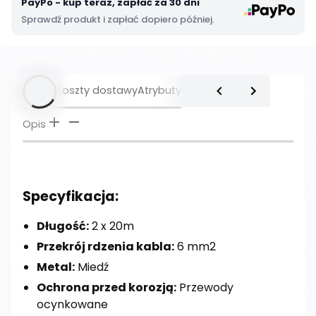
PayPo - kup teraz, zapłać za 30 dni
Sprawdź produkt i zapłać dopiero później.
Opis
Koszty dostawy
Atrybuty
Opis
Specyfikacja:
Długość:
2 x 20m
Przekrój rdzenia kabla:
6 mm2
Metal:
Miedź
Ochrona przed korozją:
Przewody
ocynkowane