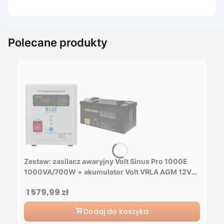
Końcówka z drugiej strony
MC4
Polecane produkty
Zestaw: zasilacz awaryjny Volt Sinus Pro 1000E
1000VA/700W + akumulator Volt VRLA AGM 12V
200Ah
Cena
1 579,99 zł
Dodaj do koszyka