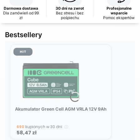
Darmowa dostawa
30 dni na zwrot
Profesjonalne
Dla zamówień od 99
Bez stresu i bez
wsparcie
zł
pośpiechu
Pomoc ekspertów
Bestsellery
HIT
Akumulator Green Cell AGM VRLA 12V 9Ah
690
kupionych w 30 dni
ⓘ
Cena
58,47 zł