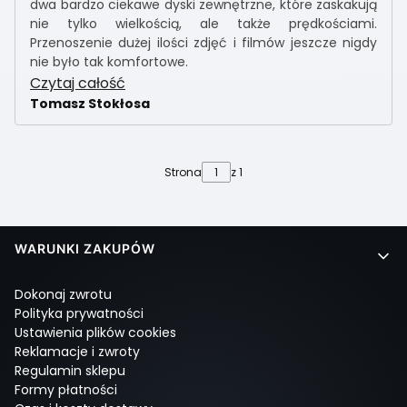
dwa bardzo ciekawe dyski zewnętrzne, które zaskakują
nie tylko wielkością, ale także prędkościami.
Przenoszenie dużej ilości zdjęć i filmów jeszcze nigdy
nie było tak komfortowe.
Czytaj całość
Tomasz Stokłosa
Strona
z 1
Linki w stopce
WARUNKI ZAKUPÓW
Dokonaj zwrotu
Polityka prywatności
Ustawienia plików cookies
Reklamacje i zwroty
Regulamin sklepu
Formy płatności