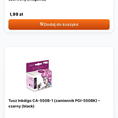
Cena
1,99 zł
Dodaj do koszyka
Tusz Inkdigo CA-550B-1 (zamiennik PGI-550BK) –
czarny (black)