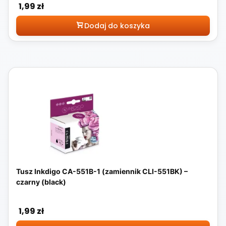
Cena
1,99 zł
Dodaj do koszyka
Tusz Inkdigo CA-551B-1 (zamiennik CLI-551BK) –
czarny (black)
Cena
1,99 zł