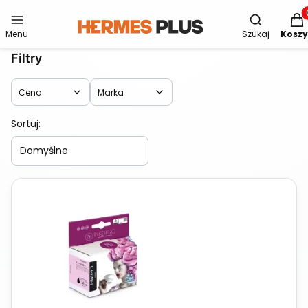
Otwórz wys
Produ
Menu
Szukaj
Koszy
Filtry
Cena
Marka
Lista produktów
Koniec filtrów
Sortuj:
Domyślne