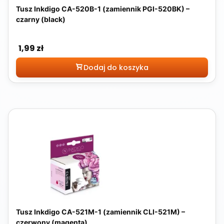
Tusz Inkdigo CA-520B-1 (zamiennik PGI-520BK) –
czarny (black)
Cena
1,99 zł
Dodaj do koszyka
Tusz Inkdigo CA-521M-1 (zamiennik CLI-521M) –
czerwony (magenta)