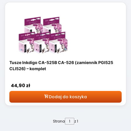
Tusze Inkdigo CA-525B CA-526 (zamiennik PGI525
CLI526) – komplet
Cena
44,90 zł
Dodaj do koszyka
Strona
z 1