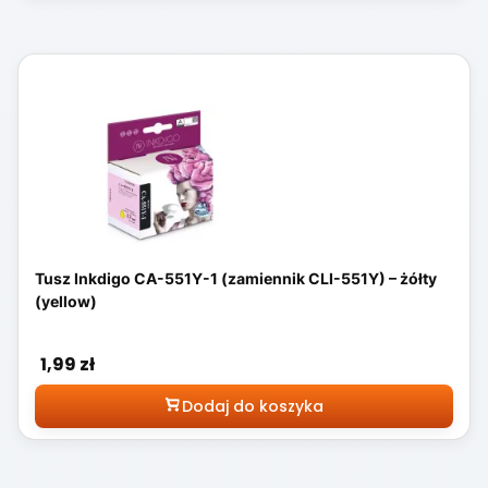
Tusz Inkdigo CA-551Y-1 (zamiennik CLI-551Y) – żółty
(yellow)
Cena
1,99 zł
Dodaj do koszyka