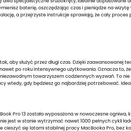
ię dwa specjalistyczne śrubokręty, idealnie dopasowane
mienisz baterię, oszczędzając czas i pieniądze na wizytę
ację, a przejrzyste instrukcje sprawiają, że cały proces
ak, aby służyć przez długi czas. Dzięki zaawansowanej tec
awet po roku intensywnego użytkowania. Oznacza to, że 
 niezawodnym towarzyszem codziennych wyzwań. To nie ty
y wtedy, gdy będziesz go najbardziej potrzebować. Idealn
ook Pro 13 została wyposażona w nowoczesne ogniwa, kt
enie jest w stanie wytrzymać nawet 1000 pełnych cykli ła
cieszyć się latami stabilnej pracy MacBooka Pro, bez kon