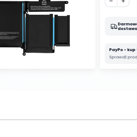
Darmow
dostaw
PayPo - kup 
Sprawdź produ