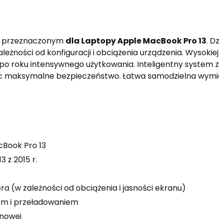
m przeznaczonym
dla Laptopy Apple MacBook Pro 13
. D
eżności od konfiguracji i obciążenia urządzenia. Wysokie
o roku intensywnego użytkowania. Inteligentny system 
ąc maksymalne bezpieczeństwo. Łatwa samodzielna wym
Book Pro 13
 z 2015 r.
a (w zależności od obciążenia i jasności ekranu)
em i przeładowaniem
onowej