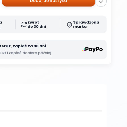
Dodaj do koszyka
a
Zwrot
Sprawdzona
a
do 30 dni
marka
teraz, zapłać za 30 dni
kt i zapłać dopiero później.