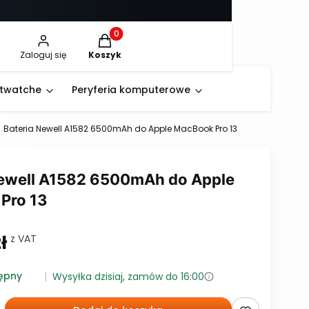
Produkty w koszyku: 0. Zobacz szczegóły
Zaloguj się
Koszyk
rtwatche
Peryferia komputerowe
Bateria Newell A1582 6500mAh do Apple MacBook Pro 13
Newell A1582 6500mAh do Apple
Pro 13
ł
w tym 23% VAT
z VAT
ępny
Wysyłka dzisiaj, zamów do 16:00