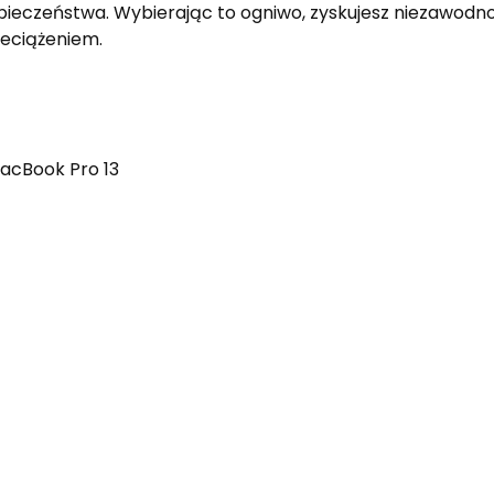
ieczeństwa. Wybierając to ogniwo, zyskujesz niezawodnoś
eciążeniem.
acBook Pro 13
abka, Lewiatan, sklepy ABC)
oduktu