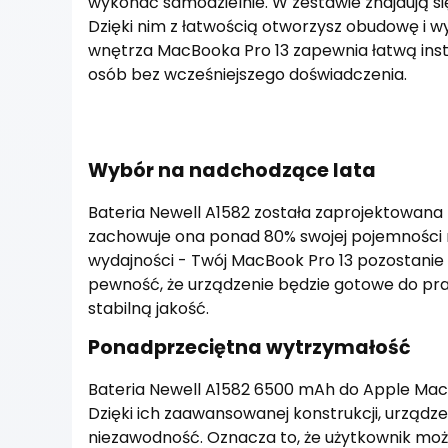
wykonać samodzielnie. W zestawie znajdują s
Dzięki nim z łatwością otworzysz obudowę i wy
wnętrza MacBooka Pro 13 zapewnia łatwą instal
osób bez wcześniejszego doświadczenia.
Wybór na nadchodzące lata
Bateria Newell A1582 została zaprojektowana t
zachowuje ona ponad 80% swojej pojemności n
wydajności - Twój MacBook Pro 13 pozostanie
pewność, że urządzenie będzie gotowe do prac
stabilną jakość.
Ponadprzeciętna wytrzymałość
Bateria Newell A1582 6500 mAh do Apple MacB
Dzięki ich zaawansowanej konstrukcji, urządz
niezawodność. Oznacza to, że użytkownik może 