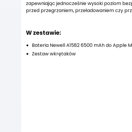
zapewniając jednocześnie wysoki poziom bezp
przed przegrzaniem, przeładowaniem czy prz
W zestawie:
Bateria Newell A1582 6500 mAh do Apple M
Zestaw wkrętaków
Dostawa
od 0,00 zł
- Pocztex Automat/Punkt (Ż
Czas dostawy: 1 dzień roboczy
Koszty dostawy wybranego pr