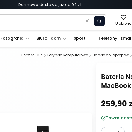
Darmowa dostawa już od 99 zł
Wyczyść
Szukaj
Ulubione
Fotografia
Biuro i dom
Sport
Telefony i sma
Hermes Plus
Peryferia komputerowe
Baterie do laptopów
Bateria 
MacBook 
259,90 z
Cena
Towar dost