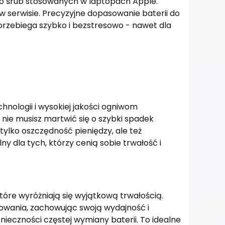
 do śrub stosowanych w laptopach Apple.
 w serwisie. Precyzyjne dopasowanie baterii do
 przebiega szybko i bezstresowo - nawet dla
hnologii i wysokiej jakości ogniwom
nie musisz martwić się o szybki spadek
lko oszczędność pieniędzy, ale też
y dla tych, którzy cenią sobie trwałość i
óre wyróżniają się wyjątkową trwałością.
dowania, zachowując swoją wydajność i
ieczności częstej wymiany baterii. To idealne