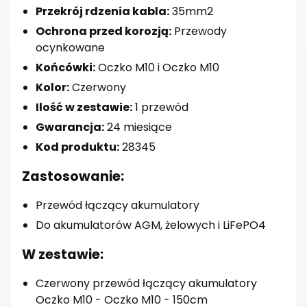
Przekrój rdzenia kabla:
35mm2
Ochrona przed korozją:
Przewody
ocynkowane
Końcówki:
Oczko M10 i Oczko M10
Kolor:
Czerwony
Ilość w zestawie:
1 przewód
Gwarancja:
24 miesiące
Kod produktu:
28345
Zastosowanie:
Przewód łączący akumulatory
Do akumulatorów AGM, żelowych i LiFePO4
W zestawie:
Czerwony przewód łączący akumulatory
Oczko M10 - Oczko M10 - 150cm