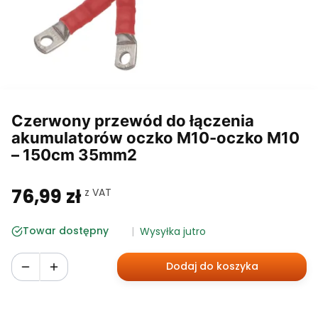
Czerwony przewód do łączenia
akumulatorów oczko M10-oczko M10
– 150cm 35mm2
76,99 zł
w tym 23% VAT
z VAT
Cena
Towar dostępny
Wysyłka jutro
Dodaj do koszyka