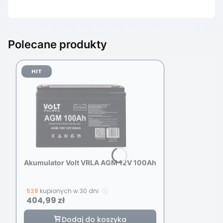
Polecane produkty
HIT
Akumulator Volt VRLA AGM 12V 100Ah
528
kupionych w 30 dni
ⓘ
Cena
404,99 zł
Dodaj do koszyka