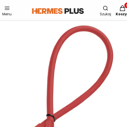
Otwórz wys
Produ
Menu
Szukaj
Koszy