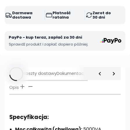
Darmowa
Płatność
Zwrot do
dostawa
ratalna
30 dni
PayPo - kup teraz, zapłać za 30 dni
Sprawdź produkt i zapłać dopiero później.
Opis
Koszty dostawy
Dokumentacja
Opis
Specyfikacja:
Moc całkowita (chwilowa):
5000VA