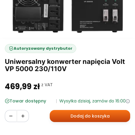
Autoryzowany dystrybutor
Uniwersalny konwerter napięcia Volt
VP 5000 230/110V
469,99 zł
w tym 23% VAT
z VAT
Cena
Towar dostępny
Wysyłka dzisiaj, zamów do 16:00
Dodaj do koszyka