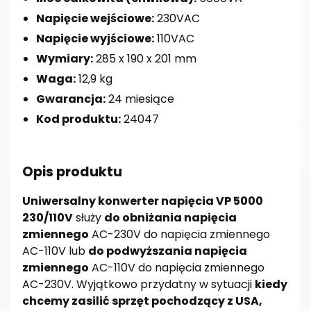
Napięcie wejściowe:
230VAC
Napięcie wyjściowe:
110VAC
Wymiary:
285 x 190 x 201 mm
Waga:
12,9 kg
Gwarancja:
24 miesiące
Kod produktu:
24047
Opis produktu
Uniwersalny konwerter napięcia VP 5000
230/110V
służy
do obniżania napięcia
zmiennego
AC-230V do napięcia zmiennego
AC-110V lub
do podwyższania napięcia
zmiennego
AC-110V do napięcia zmiennego
AC-230V. Wyjątkowo przydatny w sytuacji
kiedy
chcemy zasilić sprzęt pochodzący z USA,