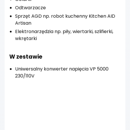
Odtwarzacze
Sprzęt AGD np. robot kuchenny Kitchen AID
Artisan
Elektronarzędzia np. piły, wiertarki, szlifierki,
wkrętarki
W zestawie
Uniwersalny konwerter napięcia VP 5000
230/110V
Dostawa
od 0,00 zł
- Pocztex Automat/Punkt
(Żabka, Lewiatan, sklepy ABC)
Czas dostawy: 1 dzień roboczy