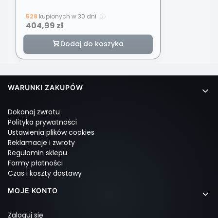
528
kupionych w 30 dni
ⓘ
Cena
404,99 zł
Dodaj do koszyka
Linki w stopce
WARUNKI ZAKUPÓW
Dokonaj zwrotu
Polityka prywatności
Ustawienia plików cookies
Reklamacje i zwroty
Regulamin sklepu
Formy płatności
Czas i koszty dostawy
MOJE KONTO
Zaloguj się