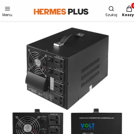
Otwórz wys
Produ
Menu
Szukaj
Koszy